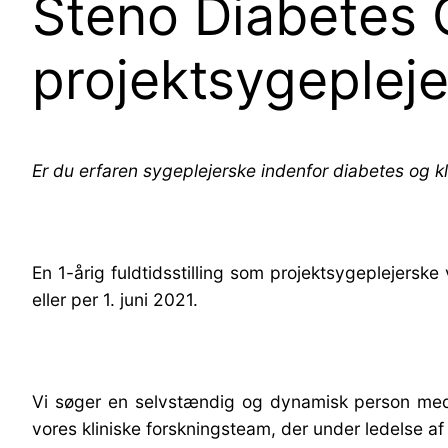
Steno Diabetes
projektsygeplej
Er du erfaren sygeplejerske indenfor diabetes og k
En 1-årig fuldtidsstilling som projektsygeplejersk
eller per 1. juni 2021.
Vi søger en selvstændig og dynamisk person med v
vores kliniske forskningsteam, der under ledelse af p