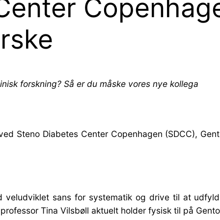
 Center Copenhag
erske
linisk forskning? Så er du måske vores nye kollega
e ved Steno Diabetes Center Copenhagen (SDCC), Gentof
eludviklet sans for systematik og drive til at udfyld
rofessor Tina Vilsbøll aktuelt holder fysisk til på Gento