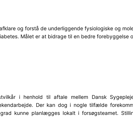
t afklare og forstå de underliggende fysiologiske og m
 diabetes. Målet er at bidrage til en bedre forebyggel
tvilkår i henhold til aftale mellem Dansk Sygeple
eekendarbejde. Der kan dog i nogle tilfælde forekomm
øj grad kunne planlægges lokalt i forsøgsteamet. Stil