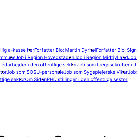
illig a-kasse her
Forfatter Bio: Martin Dyrhøj
Forfatter Bio: Si
ommune
Job i Region Hovedstaden
Job i Region Midtjylland
Job 
edarbejder i den offentlige sektor
Job som Lægesekretær i de
tor
Job som SOSU-personale
Job som Sygeplejerske Vikar
Jobs
lige sektor
Om Siden
PHD stillinger i den offentlige sektor