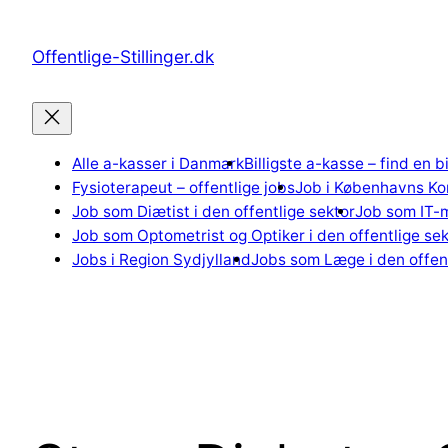
Spring
til
Offentlige-Stillinger.dk
indhold
Alle a-kasser i Danmark
Billigste a-kasse – find en b
Fysioterapeut – offentlige jobs
Job i Københavns K
Job som Diætist i den offentlige sektor
Job som IT-m
Job som Optometrist og Optiker i den offentlige sek
Jobs i Region Sydjylland
Jobs som Læge i den offent