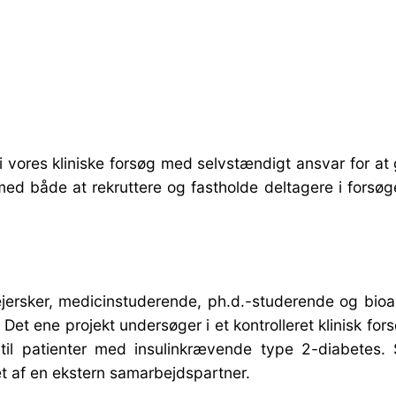
e i vores kliniske forsøg med selvstændigt ansvar for
 med både at rekruttere og fastholde deltagere i fors
ersker, medicinstuderende, ph.d.-studerende og bioan
Det ene projekt undersøger i et kontrolleret klinisk f
il patienter med insulinkrævende type 2-diabetes. S
t af en ekstern samarbejdspartner.