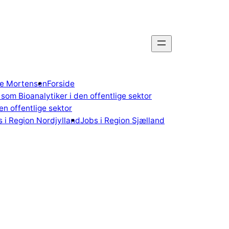
gne Mortensen
Forside
som Bioanalytiker i den offentlige sektor
n offentlige sektor
 i Region Nordjylland
Jobs i Region Sjælland