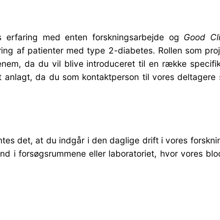
s erfaring med enten forskningsarbejde og
Good Cli
ering af patienter med type 2-diabetes. Rollen som pr
enem, da du vil blive introduceret til en række specif
agt, da du som kontaktperson til vores deltagere spil
entes det, at du indgår i den daglige drift i vores forsk
 i forsøgsrummene eller laboratoriet, hvor vores blod