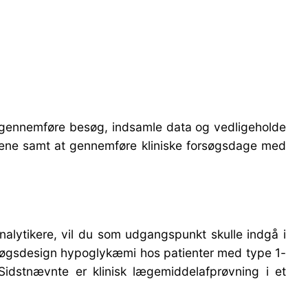
 at gennemføre besøg, indsamle data og vedligeholde
øgene samt at gennemføre kliniske forsøgsdage med
alytikere, vil du som udgangspunkt skulle indgå i
orsøgsdesign hypoglykæmi hos patienter med type 1-
idstnævnte er klinisk lægemiddelafprøvning i et