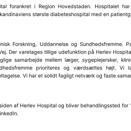
al forankret i Region Hovedstaden. Hospitalet har s
kandinaviens største diabeteshospital med en patient
Klinisk Forskning, Uddannelse og Sundhedsfremme. P
 Der varetages tillige udefunktion på Herlev Hospital.
lige samarbejde mellem læger, sygeplejersker, klinisk
 sundhedsfremme prioriteres og værdsættes højt. V
eltagelse. Vi har et solidt fagligt netværk og faste sama
 siden af Herlev Hospital og bliver behandlingssted f
inkedIn.