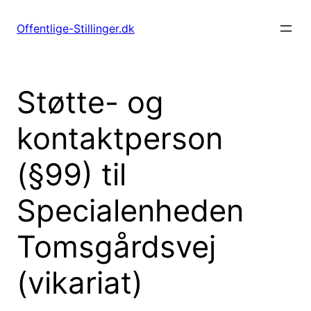
Spring
til
Offentlige-Stillinger.dk
indhold
Støtte- og
kontaktperson
(§99) til
Specialenheden
Tomsgårdsvej
(vikariat)