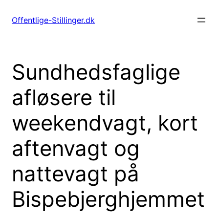
Spring
til
Offentlige-Stillinger.dk
indhold
Sundhedsfaglige
afløsere til
weekendvagt, kort
aftenvagt og
nattevagt på
Bispebjerghjemmet