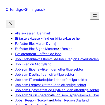
Spring
til
Offentlige-Stillinger.dk
indhold
Alle a-kasser i Danmark
Billigste a-kasse – find en billig a-kasse her
Forfatter Bio: Martin Dyrhøj
Forfatter Bio: Signe Mortensen
Forside
Fysioterapeut – offentlige jobs
Job i Københavns Kommune
Job i Region Hovedstaden
Job i Region Midtjylland
Job som Bioanalytiker i den offentlige sektor
Job som Diætist i den offentlige sektor
Job som IT-medarbejder i den offentlige sektor
Job som Lægesekretær i den offentlige sektor
Job som Optometrist og Optiker i den offentlige sektor
Job som SOSU-personale
Job som Sygeplejerske Vikar
Jobs i Region Nordjylland
Jobs i Region Sjælland