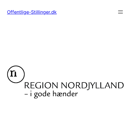
Spring
til
Offentlige-Stillinger.dk
indhold