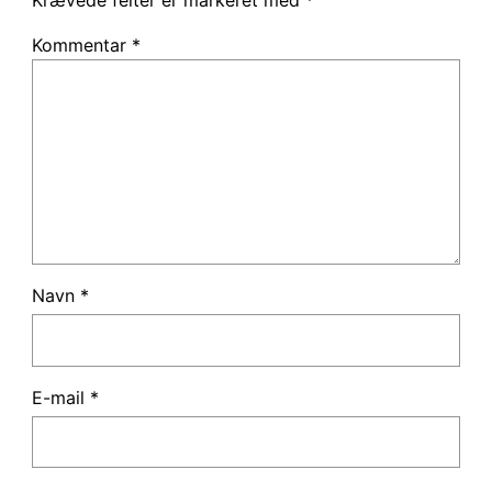
Krævede felter er markeret med
*
Kommentar
*
Navn
*
E-mail
*