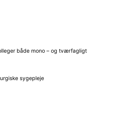
lleger både mono – og tværfagligt
rurgiske sygepleje