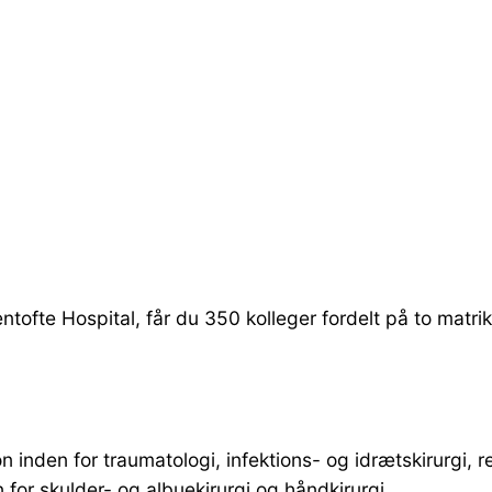
ntofte Hospital, får du 350 kolleger fordelt på to matri
 inden for traumatologi, infektions- og idrætskirurgi, r
en for skulder- og albuekirurgi og håndkirurgi.