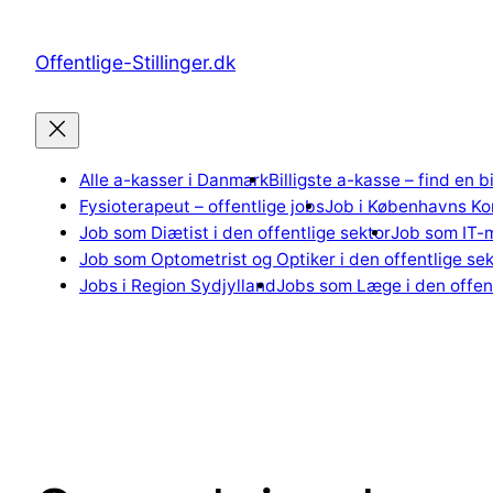
Spring
til
Offentlige-Stillinger.dk
indhold
Alle a-kasser i Danmark
Billigste a-kasse – find en b
Fysioterapeut – offentlige jobs
Job i Københavns K
Job som Diætist i den offentlige sektor
Job som IT-m
Job som Optometrist og Optiker i den offentlige sek
Jobs i Region Sydjylland
Jobs som Læge i den offent