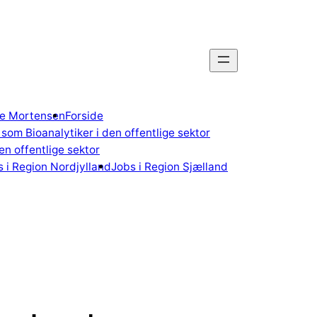
gne Mortensen
Forside
som Bioanalytiker i den offentlige sektor
n offentlige sektor
 i Region Nordjylland
Jobs i Region Sjælland