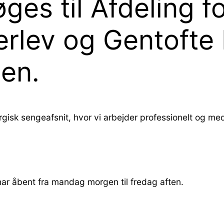
ges til Afdeling f
erlev og Gentofte 
len.
rgisk sengeafsnit, hvor vi arbejder professionelt og med
 har åbent fra mandag morgen til fredag aften.