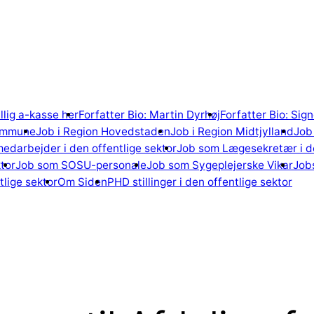
illig a-kasse her
Forfatter Bio: Martin Dyrhøj
Forfatter Bio: Si
ommune
Job i Region Hovedstaden
Job i Region Midtjylland
Job 
edarbejder i den offentlige sektor
Job som Lægesekretær i de
tor
Job som SOSU-personale
Job som Sygeplejerske Vikar
Jobs
lige sektor
Om Siden
PHD stillinger i den offentlige sektor