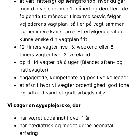
et veltilrettelagt oplæringsforløb, hvor du går
med din vejleder den 1. måned og derefter i de
følgende to måneder tilnærmelsesvis følger
vejlederens vagtplan, så I er på vagt sammen
og nemmere kan sparre. Efterfølgende vil du
kunne ønske din vagtplan frit
12-timers vagter hver 3. weekend eller 8-
timers vagter hver 2. weekend
op til 14 vagter på 6 uger (Blandet aften- og
nattevagter)
engagerede, kompetente og positive kollegaer
et afsnit hvor vi vægter ordentlighed, god tone
og adfærd samt et godt arbejdsmiljø.
Vi søger en sygeplejerske, der
har været uddannet i over 1 år
har pædiatrisk og meget gerne neonatal
erfaring