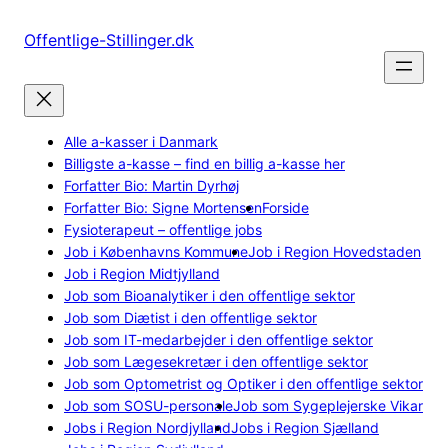
Spring
til
Offentlige-Stillinger.dk
indhold
Alle a-kasser i Danmark
Billigste a-kasse – find en billig a-kasse her
Forfatter Bio: Martin Dyrhøj
Forfatter Bio: Signe Mortensen
Forside
Fysioterapeut – offentlige jobs
Job i Københavns Kommune
Job i Region Hovedstaden
Job i Region Midtjylland
Job som Bioanalytiker i den offentlige sektor
Job som Diætist i den offentlige sektor
Job som IT-medarbejder i den offentlige sektor
Job som Lægesekretær i den offentlige sektor
Job som Optometrist og Optiker i den offentlige sektor
Job som SOSU-personale
Job som Sygeplejerske Vikar
Jobs i Region Nordjylland
Jobs i Region Sjælland