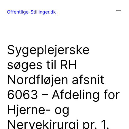
Spring
til
Offentlige-Stillinger.dk
indhold
Sygeplejerske
søges til RH
Nordfløjen afsnit
6063 – Afdeling for
Hjerne- og
Nervekirurgi pr. 1.