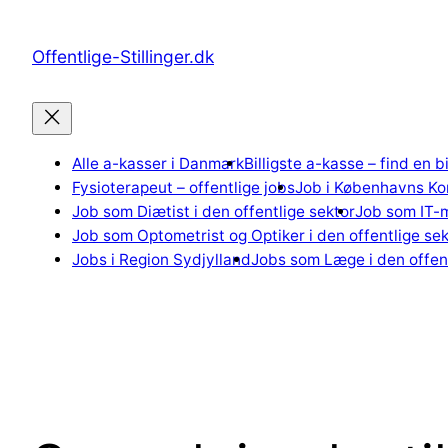
Spring
til
Offentlige-Stillinger.dk
indhold
Alle a-kasser i Danmark
Billigste a-kasse – find en b
Fysioterapeut – offentlige jobs
Job i Københavns K
Job som Diætist i den offentlige sektor
Job som IT-m
Job som Optometrist og Optiker i den offentlige sek
Jobs i Region Sydjylland
Jobs som Læge i den offent