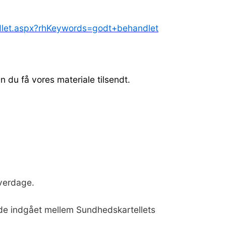
ndlet.aspx?rhKeywords=godt+behandlet
n du få vores materiale tilsendt.
 hverdage.
åde indgået mellem Sundhedskartellets