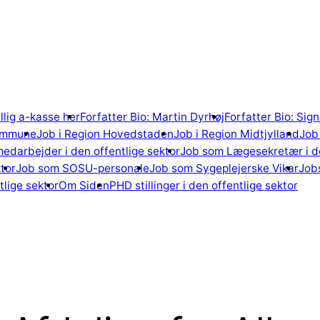
illig a-kasse her
Forfatter Bio: Martin Dyrhøj
Forfatter Bio: Si
ommune
Job i Region Hovedstaden
Job i Region Midtjylland
Job 
edarbejder i den offentlige sektor
Job som Lægesekretær i de
tor
Job som SOSU-personale
Job som Sygeplejerske Vikar
Jobs
lige sektor
Om Siden
PHD stillinger i den offentlige sektor