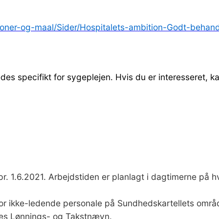
isioner-og-maal/Sider/Hospitalets-ambition-Godt-beha
des specifikt for sygeplejen. Hvis du er interesseret, ka
e pr. 1.6.2021. Arbejdstiden er planlagt i dagtimerne på
for ikke-ledende personale på Sundhedskartellets omr
nes Lønnings- og Takstnævn.