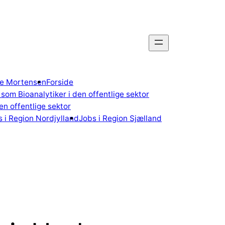
gne Mortensen
Forside
som Bioanalytiker i den offentlige sektor
n offentlige sektor
 i Region Nordjylland
Jobs i Region Sjælland