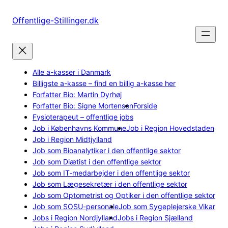
Spring
til
Offentlige-Stillinger.dk
indhold
Alle a-kasser i Danmark
Billigste a-kasse – find en billig a-kasse her
Forfatter Bio: Martin Dyrhøj
Forfatter Bio: Signe Mortensen
Forside
Fysioterapeut – offentlige jobs
Job i Københavns Kommune
Job i Region Hovedstaden
Job i Region Midtjylland
Job som Bioanalytiker i den offentlige sektor
Job som Diætist i den offentlige sektor
Job som IT-medarbejder i den offentlige sektor
Job som Lægesekretær i den offentlige sektor
Job som Optometrist og Optiker i den offentlige sektor
Job som SOSU-personale
Job som Sygeplejerske Vikar
Jobs i Region Nordjylland
Jobs i Region Sjælland