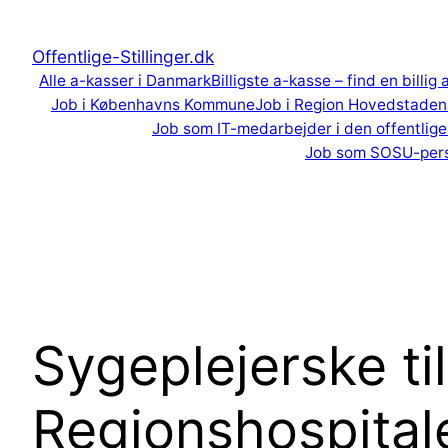
Spring
til
Offentlige-Stillinger.dk
indhold
Alle a-kasser i Danmark
Billigste a-kasse – find en billig
Job i Københavns Kommune
Job i Region Hovedstaden
Job som IT-medarbejder i den offentlige
Job som SOSU-per
Sygeplejerske ti
Regionshospital