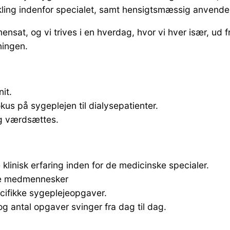
ling indenfor specialet, samt hensigtsmæssig anvendel
at, og vi trives i en hverdag, hvor vi hver især, ud f
ningen.
it.
kus på sygeplejen til dialysepatienter.
og værdsættes.
 klinisk erfaring inden for de medicinske specialer.
ine medmennesker
ecifikke sygeplejeopgaver.
 og antal opgaver svinger fra dag til dag.