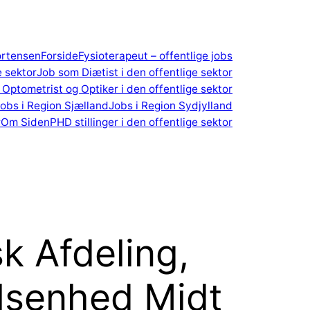
ortensen
Forside
Fysioterapeut – offentlige jobs
e sektor
Job som Diætist i den offentlige sektor
Optometrist og Optiker i den offentlige sektor
obs i Region Sjælland
Jobs i Region Sydjylland
r
Om Siden
PHD stillinger i den offentlige sektor
sk Afdeling,
alsenhed Midt