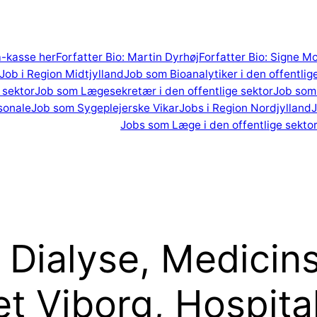
 a-kasse her
Forfatter Bio: Martin Dyrhøj
Forfatter Bio: Signe M
Job i Region Midtjylland
Job som Bioanalytiker i den offentlig
 sektor
Job som Lægesekretær i den offentlige sektor
Job som 
sonale
Job som Sygeplejerske Vikar
Jobs i Region Nordjylland
J
Jobs som Læge i den offentlige sekto
l Dialyse, Medicin
et Viborg, Hospit