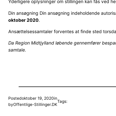
Yderligere oplysninger om stillingen kan fås ved he
Din ansøgning Din ansøgning indeholdende autorisa
oktober 2020
.
Ansættelsessamtaler forventes at finde sted torsd
Da Region Midtjylland løbende gennemfører besparels
samtale.
Posted
oktober 19, 2020
in
Tags:
by
Offentlige-Stillinger.DK