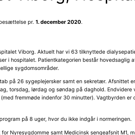
l besættelse pr.
1. december 2020
.
pitalet Viborg. Aktuelt har vi 63 tilknyttede dialysepat
ser i hospitalet. Patientkategorien består hovedsaglig 
rskellige sygdomsområder.
stab på 26 sygeplejersker samt en sekretær. Afsnittet 
ag, torsdag, lørdag og søndag på daghold. Endvidere v
ket (med fremmøde indenfor 30 minutter). Vagtbyrden er
sprogram på 8 uger, hvor du ikke indgår i normeringen.
ik for Nyresygdomme samt Medicinsk sengeafsnit M1, med