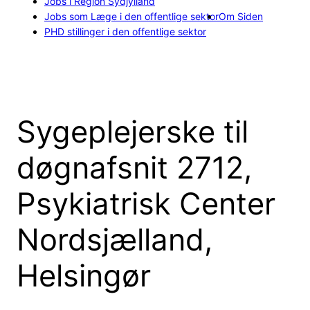
Jobs i Region Sydjylland
Jobs som Læge i den offentlige sektor
Om Siden
PHD stillinger i den offentlige sektor
Sygeplejerske til
døgnafsnit 2712,
Psykiatrisk Center
Nordsjælland,
Helsingør