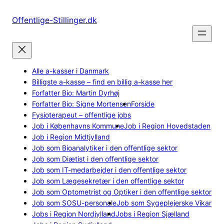
Spring
til
Offentlige-Stillinger.dk
indhold
Alle a-kasser i Danmark
Billigste a-kasse – find en billig a-kasse her
Forfatter Bio: Martin Dyrhøj
Forfatter Bio: Signe Mortensen
Forside
Fysioterapeut – offentlige jobs
Job i Københavns Kommune
Job i Region Hovedstaden
Job i Region Midtjylland
Job som Bioanalytiker i den offentlige sektor
Job som Diætist i den offentlige sektor
Job som IT-medarbejder i den offentlige sektor
Job som Lægesekretær i den offentlige sektor
Job som Optometrist og Optiker i den offentlige sektor
Job som SOSU-personale
Job som Sygeplejerske Vikar
Jobs i Region Nordjylland
Jobs i Region Sjælland