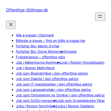
Spring
til
Offentlige-Stillinger.dk
indhold
Alle a-kasser i Danmark
Billigste a-kasse – find en billig a-kasse her
Forfatter Bio: Martin Dyrhøj
Forfatter Bio: Signe Mortensen
Forside
Fysioterapeut – offentlige jobs
Job i Københavns Kommune
Job i Region Hovedstaden
Job i Region Midtjylland
Job som Bioanalytiker i den offentlige sektor
Job som Diætist i den offentlige sektor
Job som IT-medarbejder i den offentlige sektor
Job som Lægesekretær i den offentlige sektor
Job som Optometrist og Optiker i den offentlige sektor
Job som SOSU-personale
Job som Sygeplejerske Vikar
Jobs i Region Nordjylland
Jobs i Region Sjælland