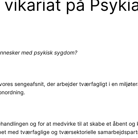
 vikariat på Psyki
 mennesker med psykisk sygdom?
ores sengeafsnit, der arbejder tværfagligt i en miljøt
onordning.
andlingen og for at medvirke til at skabe et åbent og k
løbet med tværfaglige og tværsektorielle samarbejdspart