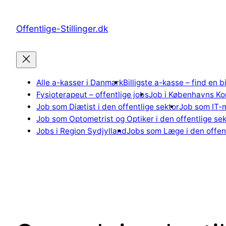
Spring
til
Offentlige-Stillinger.dk
indhold
Alle a-kasser i Danmark
Billigste a-kasse – find en b
Fysioterapeut – offentlige jobs
Job i Københavns K
Job som Diætist i den offentlige sektor
Job som IT-m
Job som Optometrist og Optiker i den offentlige sek
Jobs i Region Sydjylland
Jobs som Læge i den offent