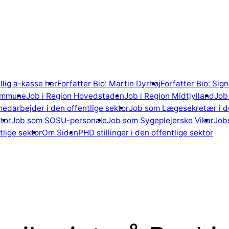
illig a-kasse her
Forfatter Bio: Martin Dyrhøj
Forfatter Bio: Si
ommune
Job i Region Hovedstaden
Job i Region Midtjylland
Job 
edarbejder i den offentlige sektor
Job som Lægesekretær i de
tor
Job som SOSU-personale
Job som Sygeplejerske Vikar
Jobs
lige sektor
Om Siden
PHD stillinger i den offentlige sektor