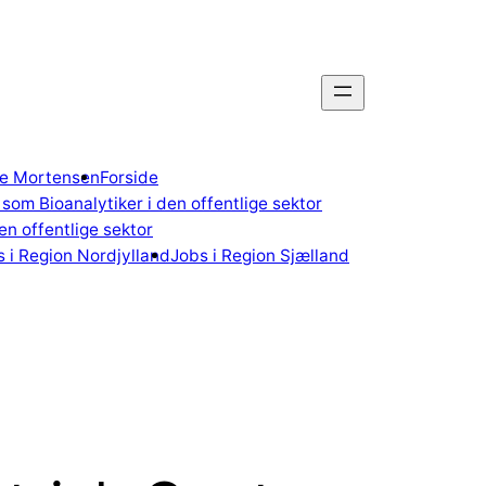
gne Mortensen
Forside
som Bioanalytiker i den offentlige sektor
n offentlige sektor
 i Region Nordjylland
Jobs i Region Sjælland