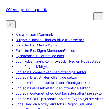
Spring
til
Offentlige-Stillinger.dk
indhold
Alle a-kasser i Danmark
Billigste a-kasse – find en billig a-kasse her
Forfatter Bio: Martin Dyrhøj
Forfatter Bio: Signe Mortensen
Forside
Fysioterapeut – offentlige jobs
Job i Københavns Kommune
Job i Region Hovedstaden
Job i Region Midtjylland
Job som Bioanalytiker i den offentlige sektor
Job som Diætist i den offentlige sektor
Job som IT-medarbejder i den offentlige sektor
Job som Lægesekretær i den offentlige sektor
Job som Optometrist og Optiker i den offentlige sektor
Job som SOSU-personale
Job som Sygeplejerske Vikar
Jobs i Region Nordjylland
Jobs i Region Sjælland