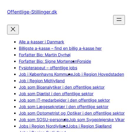
Spring
til
Offentlige-Stillinger.dk
indhold
Alle a-kasser i Danmark
Billigste a-kasse – find en billig a-kasse her
Forfatter Bio: Martin Dyrhøj
Forfatter Bio: Signe Mortensen
Forside
Fysioterapeut – offentlige jobs
Job i Københavns Kommune
Job i Region Hovedstaden
Job i Region Midtjylland
Job som Bioanalytiker i den offentlige sektor
Job som Diætist i den offentlige sektor
Job som IT-medarbejder i den offentlige sektor
Job som Lægesekretær i den offentlige sektor
Job som Optometrist og Optiker i den offentlige sektor
Job som SOSU-personale
Job som Sygeplejerske Vikar
Jobs i Region Nordjylland
Jobs i Region Sjælland