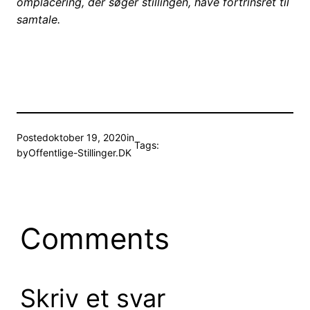
omplacering, der søger stillingen, have fortrinsret til
samtale.
Posted
oktober 19, 2020
in
Tags:
by
Offentlige-Stillinger.DK
Comments
Skriv et svar