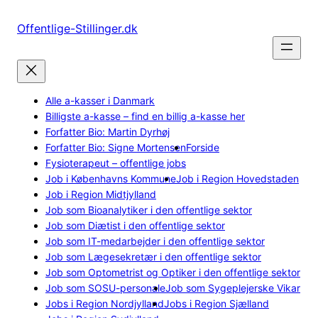
Spring
til
Offentlige-Stillinger.dk
indhold
Alle a-kasser i Danmark
Billigste a-kasse – find en billig a-kasse her
Forfatter Bio: Martin Dyrhøj
Forfatter Bio: Signe Mortensen
Forside
Fysioterapeut – offentlige jobs
Job i Københavns Kommune
Job i Region Hovedstaden
Job i Region Midtjylland
Job som Bioanalytiker i den offentlige sektor
Job som Diætist i den offentlige sektor
Job som IT-medarbejder i den offentlige sektor
Job som Lægesekretær i den offentlige sektor
Job som Optometrist og Optiker i den offentlige sektor
Job som SOSU-personale
Job som Sygeplejerske Vikar
Jobs i Region Nordjylland
Jobs i Region Sjælland