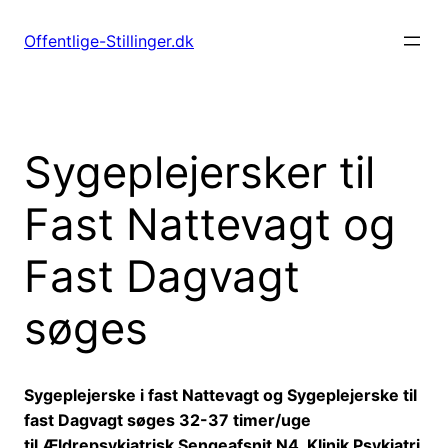
Spring
til
Offentlige-Stillinger.dk
indhold
Sygeplejersker til
Fast Nattevagt og
Fast Dagvagt
søges
Sygeplejerske i fast Nattevagt og Sygeplejerske til
fast Dagvagt søges 32-37 timer/uge
til Ældrepsykiatrisk Sengeafsnit N4, Klinik Psykiatri