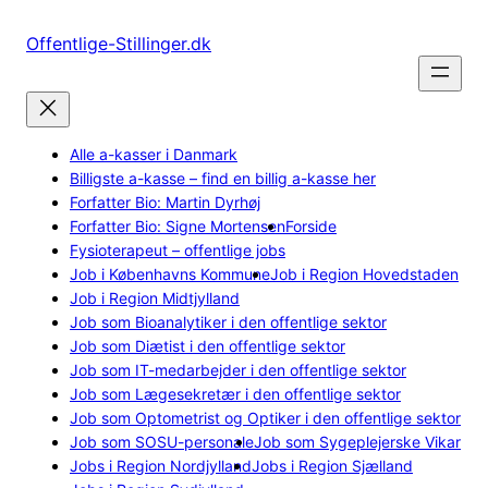
Spring
til
Offentlige-Stillinger.dk
indhold
Alle a-kasser i Danmark
Billigste a-kasse – find en billig a-kasse her
Forfatter Bio: Martin Dyrhøj
Forfatter Bio: Signe Mortensen
Forside
Fysioterapeut – offentlige jobs
Job i Københavns Kommune
Job i Region Hovedstaden
Job i Region Midtjylland
Job som Bioanalytiker i den offentlige sektor
Job som Diætist i den offentlige sektor
Job som IT-medarbejder i den offentlige sektor
Job som Lægesekretær i den offentlige sektor
Job som Optometrist og Optiker i den offentlige sektor
Job som SOSU-personale
Job som Sygeplejerske Vikar
Jobs i Region Nordjylland
Jobs i Region Sjælland