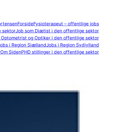
ortensen
Forside
Fysioterapeut – offentlige jobs
e sektor
Job som Diætist i den offentlige sektor
Optometrist og Optiker i den offentlige sektor
obs i Region Sjælland
Jobs i Region Sydjylland
r
Om Siden
PHD stillinger i den offentlige sektor