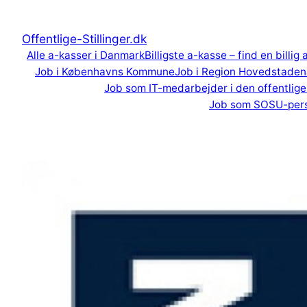
Spring
til
Offentlige-Stillinger.dk
indhold
Alle a-kasser i Danmark
Billigste a-kasse – find en billig
Job i Københavns Kommune
Job i Region Hovedstaden
Job som IT-medarbejder i den offentlige
Job som SOSU-per