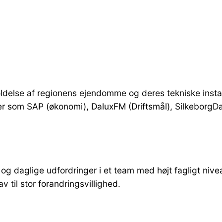
ldelse af regionens ejendomme og deres tekniske install
er som SAP (økonomi), DaluxFM (Driftsmål), SilkeborgDa
g daglige udfordringer i et team med højt fagligt niveau
av til stor forandringsvillighed.