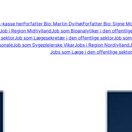
 a-kasse her
Forfatter Bio: Martin Dyrhøj
Forfatter Bio: Signe M
Job i Region Midtjylland
Job som Bioanalytiker i den offentlig
 sektor
Job som Lægesekretær i den offentlige sektor
Job som 
sonale
Job som Sygeplejerske Vikar
Jobs i Region Nordjylland
J
Jobs som Læge i den offentlige sekto