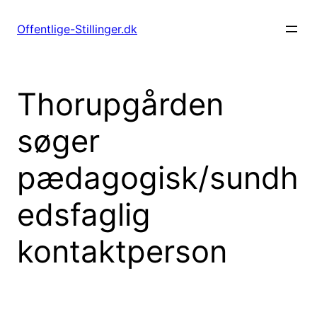
Spring
til
Offentlige-Stillinger.dk
indhold
Thorupgården
søger
pædagogisk/sundh
edsfaglig
kontaktperson