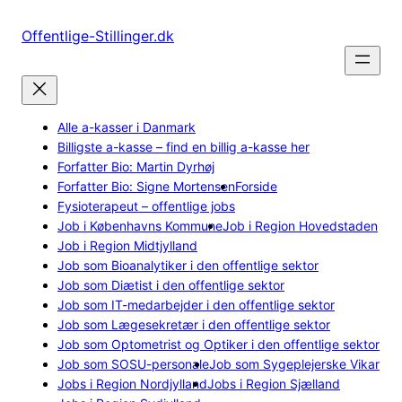
Spring
til
Offentlige-Stillinger.dk
indhold
Alle a-kasser i Danmark
Billigste a-kasse – find en billig a-kasse her
Forfatter Bio: Martin Dyrhøj
Forfatter Bio: Signe Mortensen
Forside
Fysioterapeut – offentlige jobs
Job i Københavns Kommune
Job i Region Hovedstaden
Job i Region Midtjylland
Job som Bioanalytiker i den offentlige sektor
Job som Diætist i den offentlige sektor
Job som IT-medarbejder i den offentlige sektor
Job som Lægesekretær i den offentlige sektor
Job som Optometrist og Optiker i den offentlige sektor
Job som SOSU-personale
Job som Sygeplejerske Vikar
Jobs i Region Nordjylland
Jobs i Region Sjælland