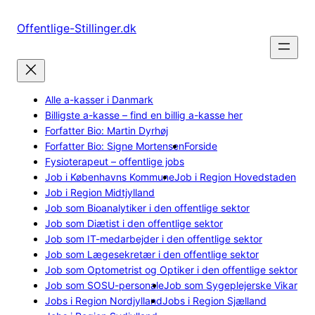
Spring
til
Offentlige-Stillinger.dk
indhold
Alle a-kasser i Danmark
Billigste a-kasse – find en billig a-kasse her
Forfatter Bio: Martin Dyrhøj
Forfatter Bio: Signe Mortensen
Forside
Fysioterapeut – offentlige jobs
Job i Københavns Kommune
Job i Region Hovedstaden
Job i Region Midtjylland
Job som Bioanalytiker i den offentlige sektor
Job som Diætist i den offentlige sektor
Job som IT-medarbejder i den offentlige sektor
Job som Lægesekretær i den offentlige sektor
Job som Optometrist og Optiker i den offentlige sektor
Job som SOSU-personale
Job som Sygeplejerske Vikar
Jobs i Region Nordjylland
Jobs i Region Sjælland