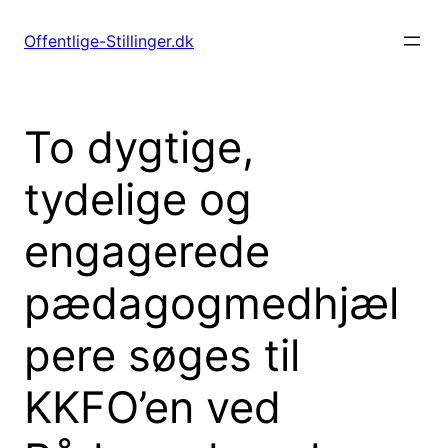
Spring
til
Offentlige-Stillinger.dk
indhold
To dygtige,
tydelige og
engagerede
pædagogmedhjæl
pere søges til
KKFO’en ved