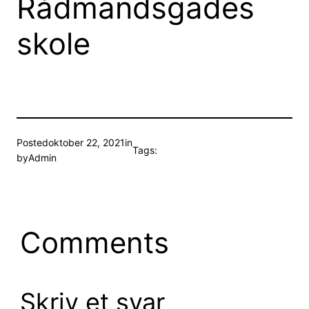
Rådmandsgades
skole
Posted
oktober 22, 2021
in
Tags:
by
Admin
Comments
Skriv et svar