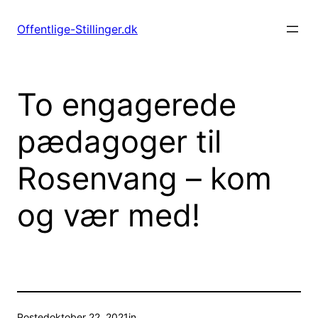
Spring
til
Offentlige-Stillinger.dk
indhold
To engagerede
pædagoger til
Rosenvang – kom
og vær med!
Posted
oktober 22, 2021
in