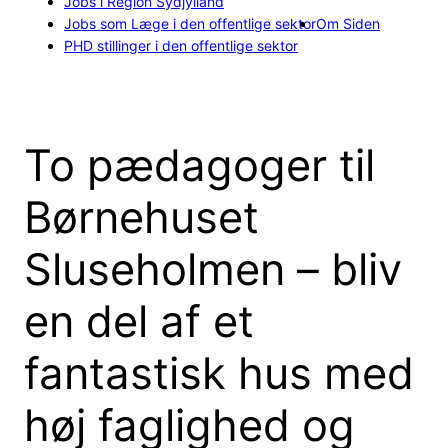
Jobs i Region Sydjylland
Jobs som Læge i den offentlige sektor
Om Siden
PHD stillinger i den offentlige sektor
To pædagoger til
Børnehuset
Sluseholmen – bliv
en del af et
fantastisk hus med
høj faglighed og