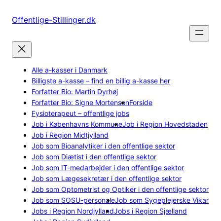
Spring
til
Offentlige-Stillinger.dk
indhold
Alle a-kasser i Danmark
Billigste a-kasse – find en billig a-kasse her
Forfatter Bio: Martin Dyrhøj
Forfatter Bio: Signe Mortensen
Forside
Fysioterapeut – offentlige jobs
Job i Københavns Kommune
Job i Region Hovedstaden
Job i Region Midtjylland
Job som Bioanalytiker i den offentlige sektor
Job som Diætist i den offentlige sektor
Job som IT-medarbejder i den offentlige sektor
Job som Lægesekretær i den offentlige sektor
Job som Optometrist og Optiker i den offentlige sektor
Job som SOSU-personale
Job som Sygeplejerske Vikar
Jobs i Region Nordjylland
Jobs i Region Sjælland