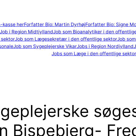
 a-kasse her
Forfatter Bio: Martin Dyrhøj
Forfatter Bio: Signe M
Job i Region Midtjylland
Job som Bioanalytiker i den offentlig
 sektor
Job som Lægesekretær i den offentlige sektor
Job som 
sonale
Job som Sygeplejerske Vikar
Jobs i Region Nordjylland
J
Jobs som Læge i den offentlige sekto
geplejerske søges 
 Bispebjerg- Fre