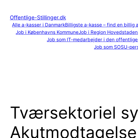
Spring
til
Offentlige-Stillinger.dk
indhold
Alle a-kasser i Danmark
Billigste a-kasse – find en billig
Job i Københavns Kommune
Job i Region Hovedstaden
Job som IT-medarbejder i den offentlige
Job som SOSU-per
Tværsektoriel sy
Akutmodtagelsen