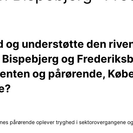
 og understøtte den riven
Bispebjerg og Frederiksb
enten og pårørende, Køb
e?
es pårørende oplever tryghed i sektorovergangene og s