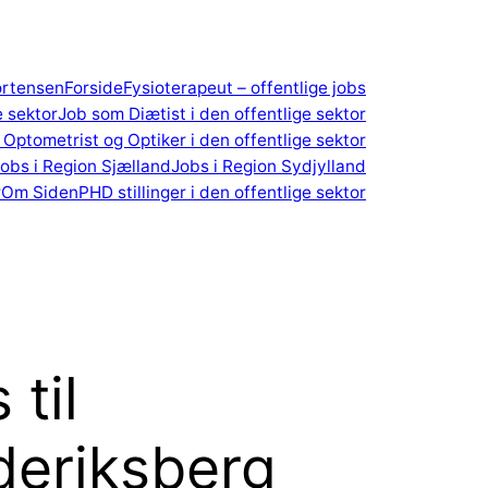
ortensen
Forside
Fysioterapeut – offentlige jobs
e sektor
Job som Diætist i den offentlige sektor
Optometrist og Optiker i den offentlige sektor
obs i Region Sjælland
Jobs i Region Sydjylland
r
Om Siden
PHD stillinger i den offentlige sektor
til
deriksberg