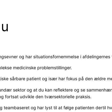
du
gsevner og har situationsfornemmelse i afdelingernes 
plekse medicinske problemstillinger.
kiske sårbare patient og især har fokus på den ældre m
kundær sektor og at du kan reflektere og se sammenhæn
 og fortsat udvikle den tværsektorielle praksis.
 teambaseret og har lyst til at følge patienten dertil hvo