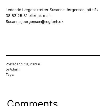
Ledende Lægesekretær Susanne Jørgensen, på tlf.:
38 62 25 61 eller pr. mail:
Susanne.joergensen@regionh.dk
Posted
april 19, 2021
in
by
Admin
Tags:
Comments