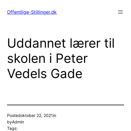
Spring
til
Offentlige-Stillinger.dk
indhold
Uddannet lærer til
skolen i Peter
Vedels Gade
Posted
oktober 22, 2021
in
by
Admin
Tags: