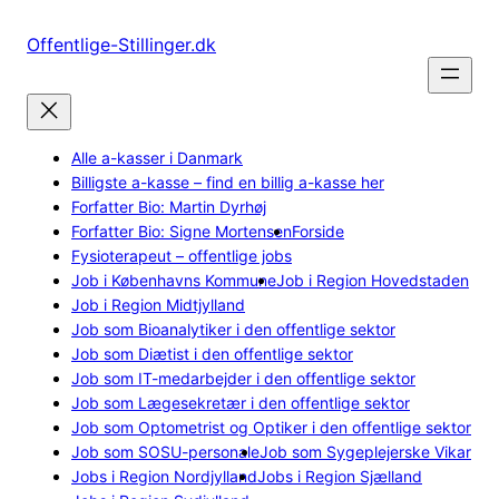
Spring
til
Offentlige-Stillinger.dk
indhold
Alle a-kasser i Danmark
Billigste a-kasse – find en billig a-kasse her
Forfatter Bio: Martin Dyrhøj
Forfatter Bio: Signe Mortensen
Forside
Fysioterapeut – offentlige jobs
Job i Københavns Kommune
Job i Region Hovedstaden
Job i Region Midtjylland
Job som Bioanalytiker i den offentlige sektor
Job som Diætist i den offentlige sektor
Job som IT-medarbejder i den offentlige sektor
Job som Lægesekretær i den offentlige sektor
Job som Optometrist og Optiker i den offentlige sektor
Job som SOSU-personale
Job som Sygeplejerske Vikar
Jobs i Region Nordjylland
Jobs i Region Sjælland