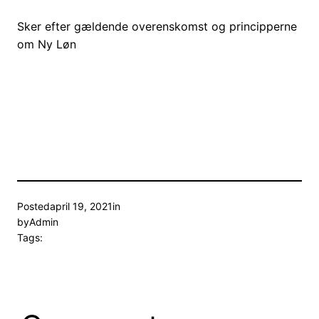
Sker efter gældende overenskomst og principperne
om Ny Løn
Posted
april 19, 2021
in
by
Admin
Tags: