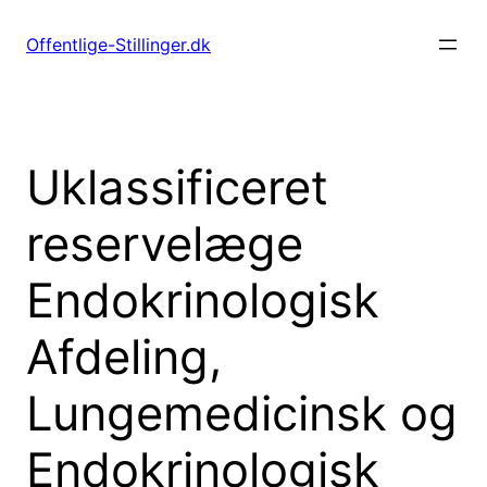
Spring
til
Offentlige-Stillinger.dk
indhold
Uklassificeret
reservelæge
Endokrinologisk
Afdeling,
Lungemedicinsk og
Endokrinologisk