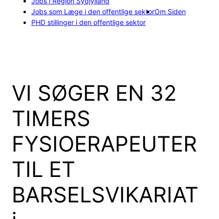
Jobs i Region Sydjylland
Jobs som Læge i den offentlige sektor
Om Siden
PHD stillinger i den offentlige sektor
VI SØGER EN 32
TIMERS
FYSIOERAPEUTER
TIL ET
BARSELSVIKARIAT