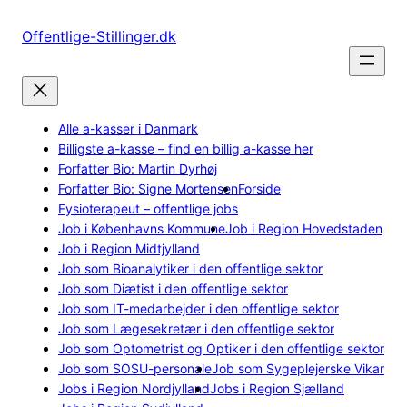
Spring
til
Offentlige-Stillinger.dk
indhold
Alle a-kasser i Danmark
Billigste a-kasse – find en billig a-kasse her
Forfatter Bio: Martin Dyrhøj
Forfatter Bio: Signe Mortensen
Forside
Fysioterapeut – offentlige jobs
Job i Københavns Kommune
Job i Region Hovedstaden
Job i Region Midtjylland
Job som Bioanalytiker i den offentlige sektor
Job som Diætist i den offentlige sektor
Job som IT-medarbejder i den offentlige sektor
Job som Lægesekretær i den offentlige sektor
Job som Optometrist og Optiker i den offentlige sektor
Job som SOSU-personale
Job som Sygeplejerske Vikar
Jobs i Region Nordjylland
Jobs i Region Sjælland