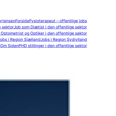
ortensen
Forside
Fysioterapeut – offentlige jobs
e sektor
Job som Diætist i den offentlige sektor
Optometrist og Optiker i den offentlige sektor
obs i Region Sjælland
Jobs i Region Sydjylland
r
Om Siden
PHD stillinger i den offentlige sektor