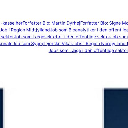
 a-kasse her
Forfatter Bio: Martin Dyrhøj
Forfatter Bio: Signe M
Job i Region Midtjylland
Job som Bioanalytiker i den offentlig
 sektor
Job som Lægesekretær i den offentlige sektor
Job som 
sonale
Job som Sygeplejerske Vikar
Jobs i Region Nordjylland
J
Jobs som Læge i den offentlige sekto