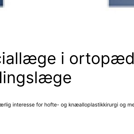
allæge i ortopædis
elingslæge
lig interesse for hofte- og knæalloplastikkirurgi og m