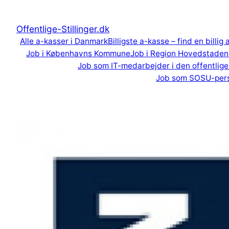
Spring
til
Offentlige-Stillinger.dk
indhold
Alle a-kasser i Danmark
Billigste a-kasse – find en billig
Job i Københavns Kommune
Job i Region Hovedstaden
Job som IT-medarbejder i den offentlige
Job som SOSU-per