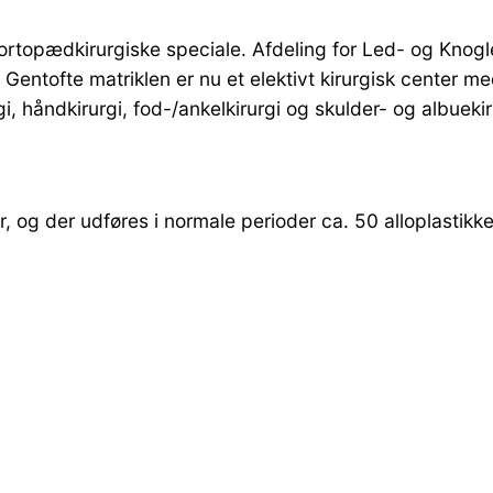
 ortopædkirurgiske speciale. Afdeling for Led- og Knog
ntofte matriklen er nu et elektivt kirurgisk center med 
gi, håndkirurgi, fod-/ankelkirurgi og skulder- og albueki
r, og der udføres i normale perioder ca. 50 alloplastikk