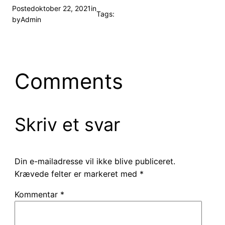
Posted
oktober 22, 2021
in
Tags:
by
Admin
Comments
Skriv et svar
Din e-mailadresse vil ikke blive publiceret.
Krævede felter er markeret med
*
Kommentar
*