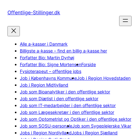
Spring
til
Offentlige-Stillinger.dk
indhold
Alle a-kasser i Danmark
Billigste a-kasse – find en billig a-kasse her
Forfatter Bio: Martin Dyrhøj
Forfatter Bio: Signe Mortensen
Forside
Fysioterapeut – offentlige jobs
Job i Københavns Kommune
Job i Region Hovedstaden
Job i Region Midtjylland
Job som Bioanalytiker i den offentlige sektor
Job som Diætist i den offentlige sektor
Job som IT-medarbejder i den offentlige sektor
Job som Lægesekretær i den offentlige sektor
Job som Optometrist og Optiker i den offentlige sektor
Job som SOSU-personale
Job som Sygeplejerske Vikar
Jobs i Region Nordjylland
Jobs i Region Sjælland