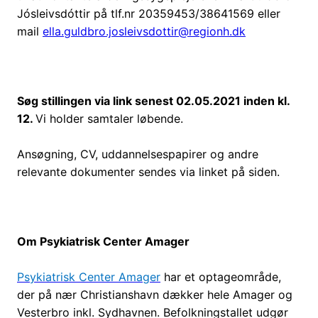
Jósleivsdóttir på tlf.nr 20359453/38641569 eller
mail
ella.guldbro.josleivsdottir@regionh.dk
Søg stillingen via link senest 02.05.2021 inden kl.
12.
Vi holder samtaler løbende.
Ansøgning, CV, uddannelsespapirer og andre
relevante dokumenter sendes via linket på siden.
Om Psykiatrisk Center Amager
Psykiatrisk Center Amager
har et optageområde,
der på nær Christianshavn dækker hele Amager og
Vesterbro inkl. Sydhavnen. Befolkningstallet udgør