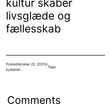
kultur skaber
livsglæde og
fællesskab
Posted
oktober 22, 2021
in
Tags:
by
Admin
Comments