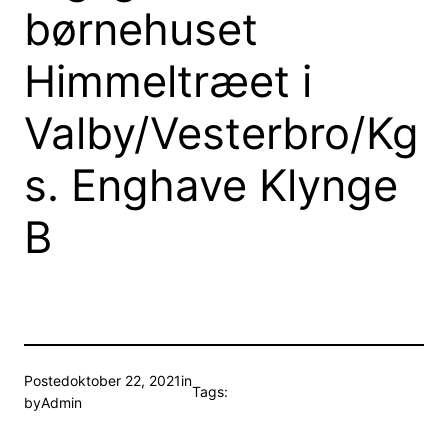
børnehuset
Himmeltræet i
Valby/Vesterbro/Kg
s. Enghave Klynge
B
Posted
oktober 22, 2021
in
Tags:
by
Admin