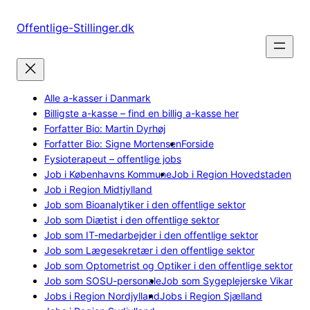
Spring
til
Offentlige-Stillinger.dk
indhold
Alle a-kasser i Danmark
Billigste a-kasse – find en billig a-kasse her
Forfatter Bio: Martin Dyrhøj
Forfatter Bio: Signe Mortensen
Forside
Fysioterapeut – offentlige jobs
Job i Københavns Kommune
Job i Region Hovedstaden
Job i Region Midtjylland
Job som Bioanalytiker i den offentlige sektor
Job som Diætist i den offentlige sektor
Job som IT-medarbejder i den offentlige sektor
Job som Lægesekretær i den offentlige sektor
Job som Optometrist og Optiker i den offentlige sektor
Job som SOSU-personale
Job som Sygeplejerske Vikar
Jobs i Region Nordjylland
Jobs i Region Sjælland