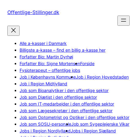
Spring
til
Offentlige-Stillinger.dk
indhold
Alle a-kasser i Danmark
Billigste a-kasse – find en billig a-kasse her
Forfatter Bio: Martin Dyrhøj
Forfatter Bio: Signe Mortensen
Forside
Fysioterapeut – offentlige jobs
Job i Københavns Kommune
Job i Region Hovedstaden
Job i Region Midtjylland
Job som Bioanalytiker i den offentlige sektor
Job som Diætist i den offentlige sektor
Job som IT-medarbejder i den offentlige sektor
Job som Lægesekretær i den offentlige sektor
Job som Optometrist og Optiker i den offentlige sektor
Job som SOSU-personale
Job som Sygeplejerske Vikar
Jobs i Region Nordjylland
Jobs i Region Sjælland