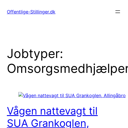
Spring
til
Offentlige-Stillinger.dk
indhold
Jobtyper:
Omsorgsmedhjælpe
Vågen nattevagt til
SUA Grankoglen,