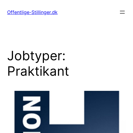
Spring
til
Offentlige-Stillinger.dk
indhold
Jobtyper:
Praktikant