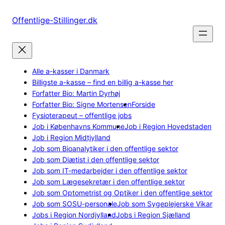
Spring
til
Offentlige-Stillinger.dk
indhold
Alle a-kasser i Danmark
Billigste a-kasse – find en billig a-kasse her
Forfatter Bio: Martin Dyrhøj
Forfatter Bio: Signe Mortensen
Forside
Fysioterapeut – offentlige jobs
Job i Københavns Kommune
Job i Region Hovedstaden
Job i Region Midtjylland
Job som Bioanalytiker i den offentlige sektor
Job som Diætist i den offentlige sektor
Job som IT-medarbejder i den offentlige sektor
Job som Lægesekretær i den offentlige sektor
Job som Optometrist og Optiker i den offentlige sektor
Job som SOSU-personale
Job som Sygeplejerske Vikar
Jobs i Region Nordjylland
Jobs i Region Sjælland