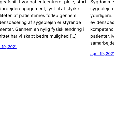
geafsnit, hvor patientcentreret pleje, stort
Sygdomme o
arbejderengagement, lyst til at styrke
sygeplejen
liteten af patienternes forløb gennem
yderligere.
densbasering af sygeplejen er styrende
evidensbas
menter. Gennem en nylig fysisk ændring i
kompetencer
nittet har vi skabt bedre mulighed […]
patienter. 
samarbejde
l 19, 2021
april 19, 202