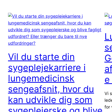
L
s
Vil du starte din
G
sygeplejekarriere i
a
lungemedicinsk
e
sengeafsnit, hvor du
Vi 
kan udvikle dig som
lede
for
sygeplejerske og blive