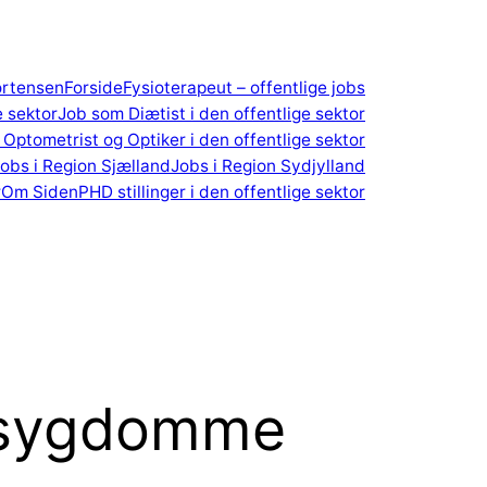
ortensen
Forside
Fysioterapeut – offentlige jobs
e sektor
Job som Diætist i den offentlige sektor
Optometrist og Optiker i den offentlige sektor
obs i Region Sjælland
Jobs i Region Sydjylland
r
Om Siden
PHD stillinger i den offentlige sektor
e sygdomme