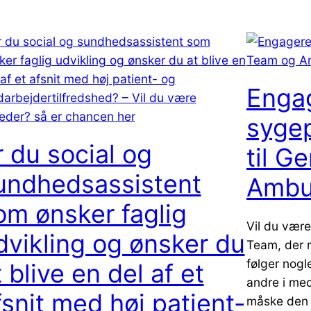
Enga
sygep
r du social og
til G
undhedsassistent
Ambu
om ønsker faglig
Vil du være
dvikling og ønsker du
Team, der 
følger nogl
t blive en del af et
andre i me
fsnit med høj patient-
måske den s