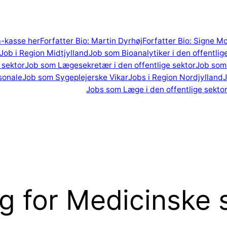
 a-kasse her
Forfatter Bio: Martin Dyrhøj
Forfatter Bio: Signe M
Job i Region Midtjylland
Job som Bioanalytiker i den offentlig
 sektor
Job som Lægesekretær i den offentlige sektor
Job som 
sonale
Job som Sygeplejerske Vikar
Jobs i Region Nordjylland
J
Jobs som Læge i den offentlige sekto
ng for Medicinsk