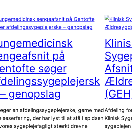
ungemedicinsk
Klini
engeafsnit på
Sygep
entofte søger
Afsnit
fdelingssygeplejersk
Ældr
 – genopslag
(GEH
søger en afdelingssygeplejerske, gerne med
Afdeling f
lseserfaring, der har lyst til at stå i spidsen
Klinisk Syge
 vores sygeplejefagligt stærkt drevne
sygeplejen 