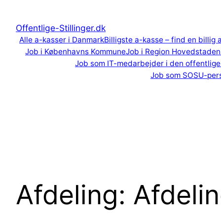
Spring
til
Offentlige-Stillinger.dk
indhold
Alle a-kasser i Danmark
Billigste a-kasse – find en billig
Job i Københavns Kommune
Job i Region Hovedstaden
Job som IT-medarbejder i den offentlige
Job som SOSU-per
Afdeling:
Afdeli