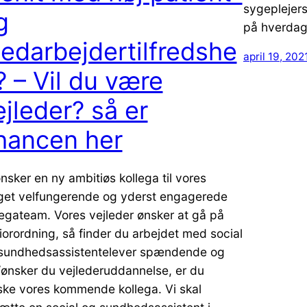
sygeplejers
g
på hverdage
edarbejdertilfredshe
april 19, 202
? – Vil du være
ejleder? så er
hancen her
ønsker en ny ambitiøs kollega til vores
et velfungerende og yderst engagerede
legateam. Vores vejleder ønsker at gå på
iorordning, så finder du arbejdet med social
sundhedsassistentelever spændende og
/ønsker du vejlederuddannelse, er du
ke vores kommende kollega. Vi skal