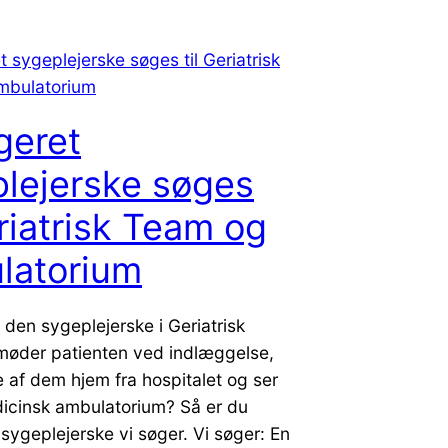
geret
lejerske søges
eriatrisk Team og
latorium
 den sygeplejerske i Geriatrisk
møder patienten ved indlæggelse,
e af dem hjem fra hospitalet og ser
dicinsk ambulatorium? Så er du
ygeplejerske vi søger. Vi søger: En