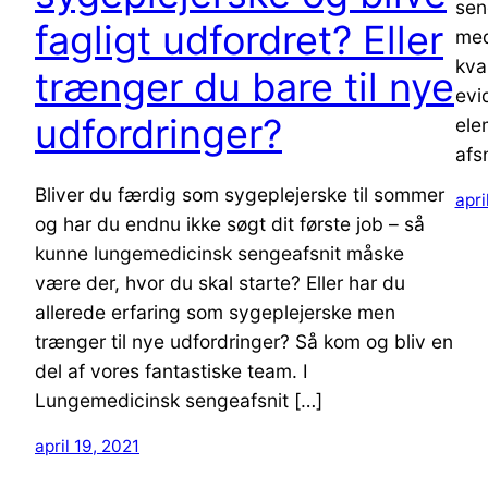
sen
fagligt udfordret? Eller
med
kva
trænger du bare til nye
evi
udfordringer?
ele
afs
Bliver du færdig som sygeplejerske til sommer
apri
og har du endnu ikke søgt dit første job – så
kunne lungemedicinsk sengeafsnit måske
være der, hvor du skal starte? Eller har du
allerede erfaring som sygeplejerske men
trænger til nye udfordringer? Så kom og bliv en
del af vores fantastiske team. I
Lungemedicinsk sengeafsnit […]
april 19, 2021