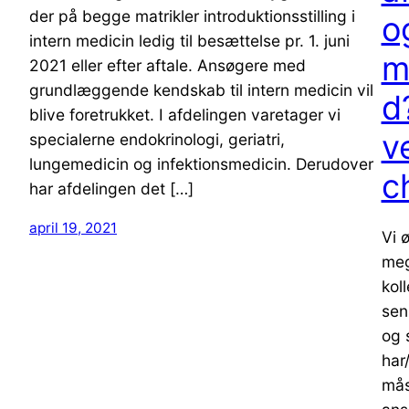
der på begge matrikler introduktionsstilling i
o
intern medicin ledig til besættelse pr. 1. juni
m
2021 eller efter aftale. Ansøgere med
grundlæggende kendskab til intern medicin vil
d
blive foretrukket. I afdelingen varetager vi
v
specialerne endokrinologi, geriatri,
lungemedicin og infektionsmedicin. Derudover
c
har afdelingen det […]
april 19, 2021
Vi 
meg
kol
sen
og 
har
mås