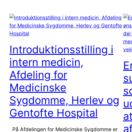
Introduktionsstilling i
intern medicin,
E
Afdeling for
s
Medicinske
s
Sygdomme, Herlev og
u
Gentofte Hospital
a
a
På Afdelingen for Medicinske Sygdomme er