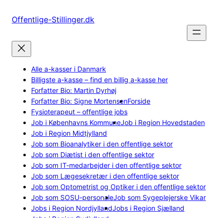
Spring
til
Offentlige-Stillinger.dk
indhold
Alle a-kasser i Danmark
Billigste a-kasse – find en billig a-kasse her
Forfatter Bio: Martin Dyrhøj
Forfatter Bio: Signe Mortensen
Forside
Fysioterapeut – offentlige jobs
Job i Københavns Kommune
Job i Region Hovedstaden
Job i Region Midtjylland
Job som Bioanalytiker i den offentlige sektor
Job som Diætist i den offentlige sektor
Job som IT-medarbejder i den offentlige sektor
Job som Lægesekretær i den offentlige sektor
Job som Optometrist og Optiker i den offentlige sektor
Job som SOSU-personale
Job som Sygeplejerske Vikar
Jobs i Region Nordjylland
Jobs i Region Sjælland