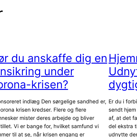
r
ør du anskaffe dig en
Hjem
ønsikring under
Udnyt 
orona-krisen?
dygti
nsoreret indlæg Den sørgelige sandhed er,
Er du i for
corona krisen kredser. Flere og flere
sendt hjem 
nesker mister deres arbejde og bliver
af, at det f
stillet. Vi er bange for, hvilket samfund vi
del ekstra 
mer til at se, når krisen engang er
udnytte den 