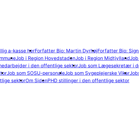
illig a-kasse her
Forfatter Bio: Martin Dyrhøj
Forfatter Bio: Si
ommune
Job i Region Hovedstaden
Job i Region Midtjylland
Job 
edarbejder i den offentlige sektor
Job som Lægesekretær i de
tor
Job som SOSU-personale
Job som Sygeplejerske Vikar
Jobs
lige sektor
Om Siden
PHD stillinger i den offentlige sektor