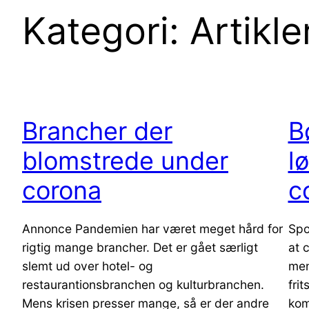
Kategori:
Artikle
Brancher der
B
blomstrede under
l
corona
c
Annonce Pandemien har været meget hård for
Spo
rigtig mange brancher. Det er gået særligt
at 
slemt ud over hotel- og
men
restaurantionsbranchen og kulturbranchen.
frit
Mens krisen presser mange, så er der andre
kom