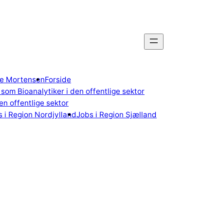
gne Mortensen
Forside
som Bioanalytiker i den offentlige sektor
n offentlige sektor
 i Region Nordjylland
Jobs i Region Sjælland