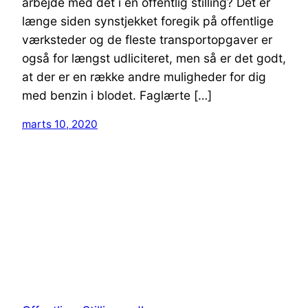
arbejde med det i en offentlig stilling? Det er
længe siden synstjekket foregik på offentlige
værksteder og de fleste transportopgaver er
også for længst udliciteret, men så er det godt,
at der er en række andre muligheder for dig
med benzin i blodet. Faglærte […]
marts 10, 2020