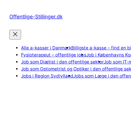
Spring
til
Offentlige-Stillinger.dk
indhold
Alle a-kasser i Danmark
Billigste a-kasse – find en b
Fysioterapeut – offentlige jobs
Job i Københavns K
Job som Diætist i den offentlige sektor
Job som IT-m
Job som Optometrist og Optiker i den offentlige sek
Jobs i Region Sydjylland
Jobs som Læge i den offent