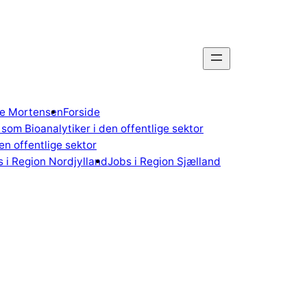
gne Mortensen
Forside
som Bioanalytiker i den offentlige sektor
n offentlige sektor
 i Region Nordjylland
Jobs i Region Sjælland