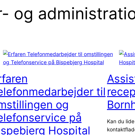
- og administrati
rfaren
Assist
elefonmedarbejder til
recep
mstillingen og
Bornh
elefonservice på
Kan du lide
ispebjerg Hospital
kontaktflad