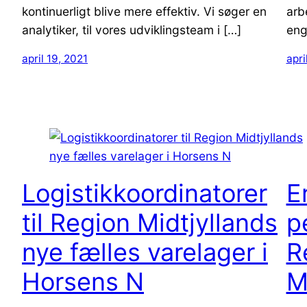
kontinuerligt blive mere effektiv. Vi søger en
arb
analytiker, til vores udviklingsteam i […]
eng
april 19, 2021
apri
Logistikkoordinatorer
E
til Region Midtjyllands
p
nye fælles varelager i
R
Horsens N
M