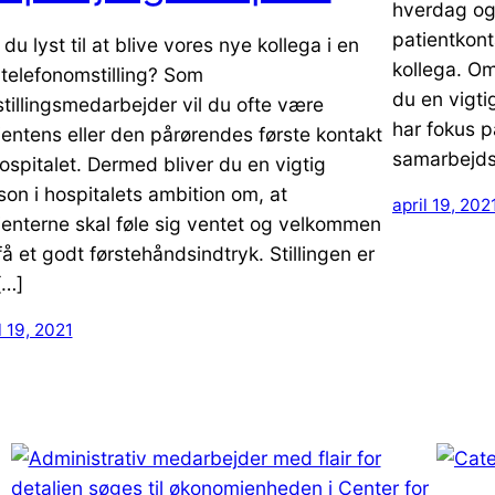
hverdag og
patientkon
du lyst til at blive vores nye kollega i en
kollega. Om
le telefonomstilling? Som
du en vigtig
tillingsmedarbejder vil du ofte være
har fokus p
ientens eller den pårørendes første kontakt
samarbejds
 hospitalet. Dermed bliver du en vigtig
son i hospitalets ambition om, at
april 19, 202
ienterne skal føle sig ventet og velkommen
få et godt førstehåndsindtryk. Stillingen er
[…]
l 19, 2021