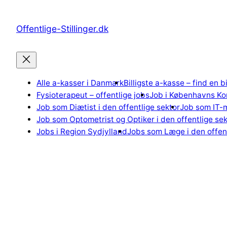
Spring
til
Offentlige-Stillinger.dk
indhold
Alle a-kasser i Danmark
Billigste a-kasse – find en b
Fysioterapeut – offentlige jobs
Job i Københavns K
Job som Diætist i den offentlige sektor
Job som IT-m
Job som Optometrist og Optiker i den offentlige sek
Jobs i Region Sydjylland
Jobs som Læge i den offent