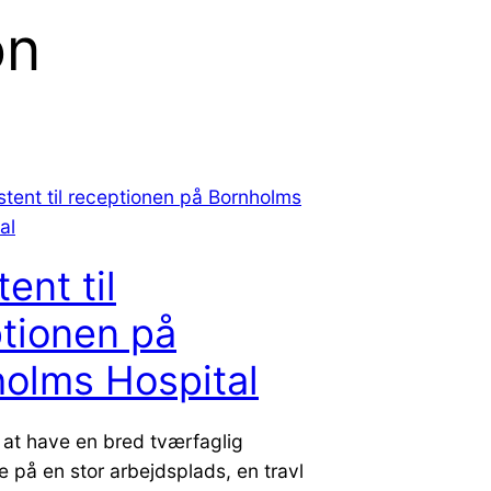
on
ent til
tionen på
olms Hospital
 at have en bred tværfaglig
e på en stor arbejdsplads, en travl