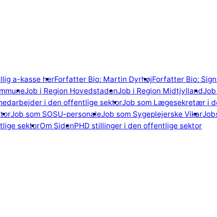
illig a-kasse her
Forfatter Bio: Martin Dyrhøj
Forfatter Bio: Si
ommune
Job i Region Hovedstaden
Job i Region Midtjylland
Job 
edarbejder i den offentlige sektor
Job som Lægesekretær i de
tor
Job som SOSU-personale
Job som Sygeplejerske Vikar
Jobs
lige sektor
Om Siden
PHD stillinger i den offentlige sektor