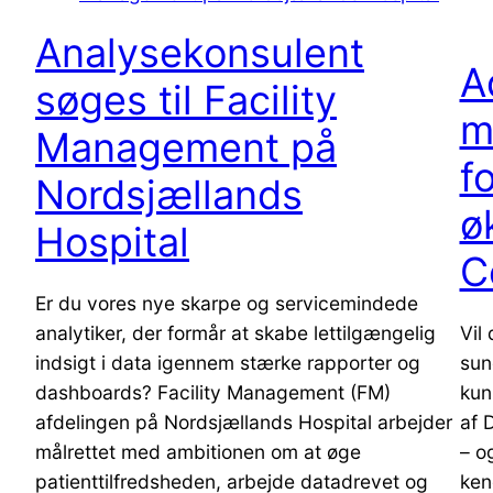
Analysekonsulent
A
søges til Facility
m
Management på
f
Nordsjællands
ø
Hospital
C
Er du vores nye skarpe og servicemindede
analytiker, der formår at skabe lettilgængelig
Vil
indsigt i data igennem stærke rapporter og
sun
dashboards? Facility Management (FM)
kun
afdelingen på Nordsjællands Hospital arbejder
af 
målrettet med ambitionen om at øge
– o
patienttilfredsheden, arbejde datadrevet og
ken