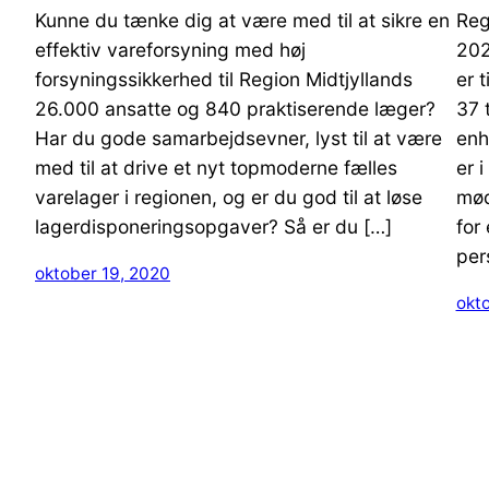
Kunne du tænke dig at være med til at sikre en
Reg
effektiv vareforsyning med høj
202
forsyningssikkerhed til Region Midtjyllands
er 
26.000 ansatte og 840 praktiserende læger?
37 
Har du gode samarbejdsevner, lyst til at være
enh
med til at drive et nyt topmoderne fælles
er 
varelager i regionen, og er du god til at løse
mød
lagerdisponeringsopgaver? Så er du […]
for
per
oktober 19, 2020
okt