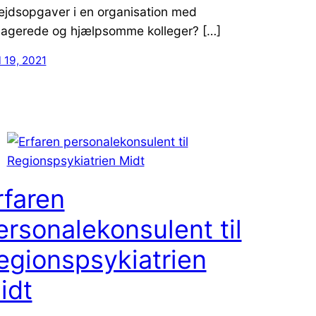
ejdsopgaver i en organisation med
agerede og hjælpsomme kolleger? […]
l 19, 2021
rfaren
ersonalekonsulent til
egionspsykiatrien
idt