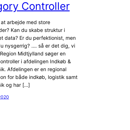
ory Controller
 at arbejde med store
r? Kan du skabe struktur i
et data? Er du perfektionist, men
du nysgerrig? …. så er det dig, vi
. Region Midtjylland søger en
ntroller i afdelingen Indkøb &
k. Afdelingen er en regional
ion for både indkøb, logistik samt
ik og har […]
2020