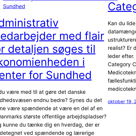
Categ
dministrativ
Kan du lide
datamængde
edarbejder med flair
ustrukturer
or detaljen søges til
realist? Er 
leder efter
konomienheden i
Category Co
enter for Sundhed
Medicotekni
fællesfunkt
medicotekn
 du være med til at gøre det danske
dhedsvæsen endnu bedre? Synes du det
oktober 19, 
ne være spændende at være en del af en
Danmarks største offentlige arbejdspladser?
g kunne du tænke dig en hverdag, der er
detegnet ved spændende og lærerige