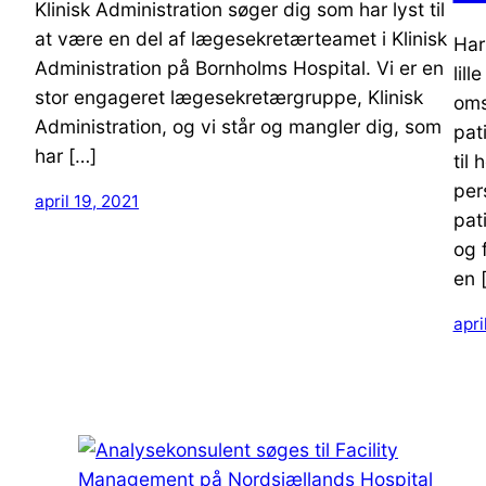
Klinisk Administration søger dig som har lyst til
at være en del af lægesekretærteamet i Klinisk
Har 
Administration på Bornholms Hospital. Vi er en
lil
stor engageret lægesekretærgruppe, Klinisk
oms
Administration, og vi står og mangler dig, som
pat
har […]
til
per
april 19, 2021
pat
og 
en 
apri