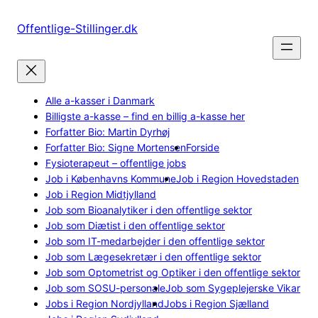
Spring
til
Offentlige-Stillinger.dk
indhold
Alle a-kasser i Danmark
Billigste a-kasse – find en billig a-kasse her
Forfatter Bio: Martin Dyrhøj
Forfatter Bio: Signe Mortensen
Forside
Fysioterapeut – offentlige jobs
Job i Københavns Kommune
Job i Region Hovedstaden
Job i Region Midtjylland
Job som Bioanalytiker i den offentlige sektor
Job som Diætist i den offentlige sektor
Job som IT-medarbejder i den offentlige sektor
Job som Lægesekretær i den offentlige sektor
Job som Optometrist og Optiker i den offentlige sektor
Job som SOSU-personale
Job som Sygeplejerske Vikar
Jobs i Region Nordjylland
Jobs i Region Sjælland